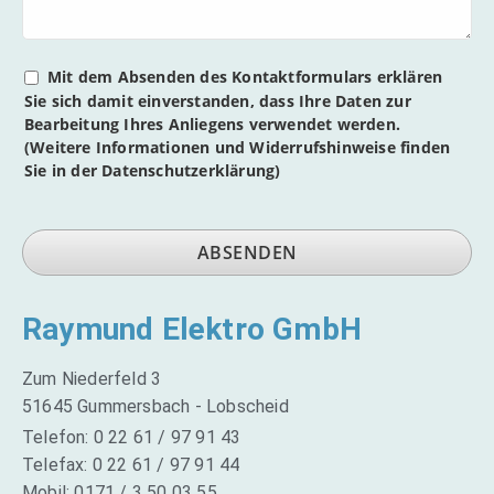
Mit dem Absenden des Kontaktformulars erklären
Sie sich damit einverstanden, dass Ihre Daten zur
Bearbeitung Ihres Anliegens verwendet werden.
(Weitere Informationen und Widerrufshinweise finden
Sie in der Datenschutzerklärung)
ABSENDEN
Dieses
Raymund Elektro GmbH
Feld
sollte
nicht
Zum Niederfeld 3
ausgefüllt
51645 Gummersbach - Lobscheid
werden
Telefon: 0 22 61 / 97 91 43
Telefax: 0 22 61 / 97 91 44
Mobil: 0171 / 3 50 03 55